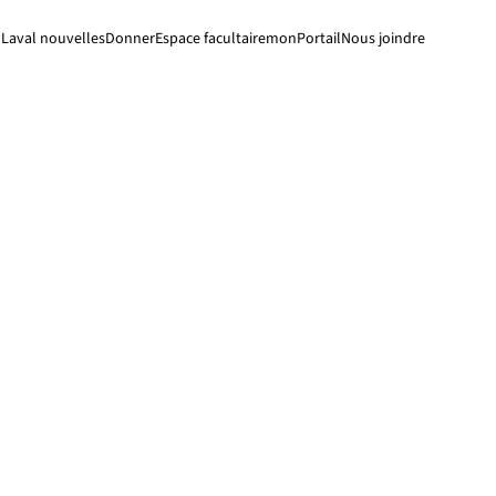
Laval nouvelles
Donner
Espace facultaire
monPortail
Nous joindre