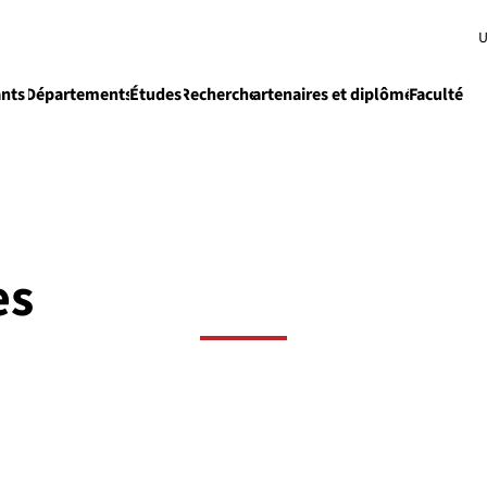
U
ants
Départements
Études
Recherche
Partenaires et diplômés
Faculté
e
Enseignement
es