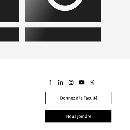
Placeholder.png
Placeh
Donnez à la Faculté
Nous joindre