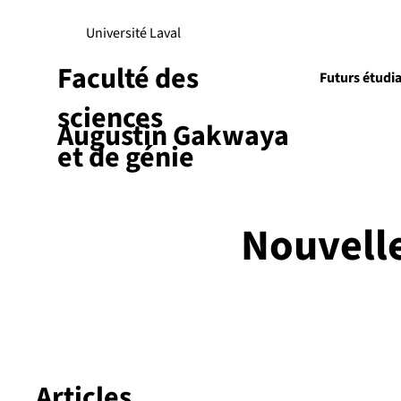
Université Laval
Faculté des
Futurs étudi
sciences
Augustin Gakwaya
Recherch
et de génie
Nouvell
Articles